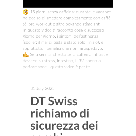
15 giorni senza caffeina: durante le vacanze
ho deciso di smettere completamente con caffè,
tè, pre-workout e altre bevande stimolanti.
In questo video ti racconto cosa è successo
giorno per giorno, i sintomi dell’astinenza
(spoiler: il mal di testa è stato solo l’inizio), e
soprattutto i benefici che non mi aspettavo.
Se ti sei mai chiesto se la caffeina influisce
davvero su stress, intestino, HRV, sonno o
performance... questo video è per te.
31 July 2025
DT Swiss
richiamo di
sicurezza dei