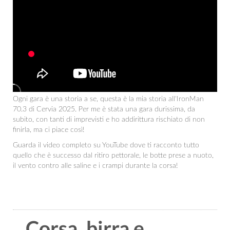
Ogni gara è una storia a se, questa è la mia storia all'IronMan
70.3 di Cervia 2025. Per me è stata una gara durissima, da
subito, con tanti di imprevisti e ho addirittura rischiato di non
finirla, ma ci piace così!
Guarda il video completo su YouTube dove ti racconto tutto
quello che è successo dal ritiro pettorale, le botte prese a nuoto,
il vento contro alle saline e i crampi durante la corsa!
Corsa, birra e