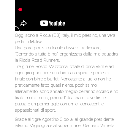
Oggi sono a Riccia (CB) Italy, il mio paesino, una vera
perla in Molise.
Una gara podistica locale davvero particolare,
“Correndo a tutta birra”, organizzata dalla mia squadra
la Riccia Road Runners.
Tre giri nel Bosco Mazzocca, totale di circa 8km e ad
ogni giro puoi bere una birra alla spina e poi festa
finale con birre e buffet. Nonostante a luglio non ho
praticamente fatto quasi niente, pochissimo
allenamento, sono andato meglio dell’anno scorso e ho
tirato molto meno, perché l’idea era di divertirsi e
passare un pomeriggio con amici, conoscenti e
appassionati di sport.
Grazie al tigre Agostino Cipolla, al grande presidente
Silvano Mignogna e al super runner Gennaro Varrella.