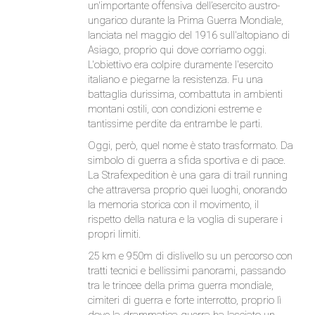
un'importante offensiva dell’esercito austro-
ungarico durante la Prima Guerra Mondiale,
lanciata nel maggio del 1916 sull'altopiano di
Asiago, proprio qui dove corriamo oggi.
L'obiettivo era colpire duramente l'esercito
italiano e piegarne la resistenza. Fu una
battaglia durissima, combattuta in ambienti
montani ostili, con condizioni estreme e
tantissime perdite da entrambe le parti.
Oggi, però, quel nome è stato trasformato. Da
simbolo di guerra a sfida sportiva e di pace.
La Strafexpedition è una gara di trail running
che attraversa proprio quei luoghi, onorando
la memoria storica con il movimento, il
rispetto della natura e la voglia di superare i
propri limiti.
25 km e 950m di dislivello su un percorso con
tratti tecnici e bellissimi panorami, passando
tra le trincee della prima guerra mondiale,
cimiteri di guerra e forte interrotto, proprio lì
dove la drammatica guerra ha lasciato un