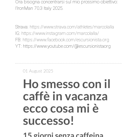
Ora bisogna concentrarsi sul mio prossimo obiettivo:
l’IronMan 70.3 Italy 2025.
Strava:
https://www.strava.com/athletes/marcolalla
IG:
https://www.instagram.com/marcolalla/
FB:
https://www.facebook.com/escursionista.org
YT:
https://www.youtube.com/@escursionistaorg
01 August 2025
Ho smesso con il
caffè in vacanza
ecco cosa mi è
successo!
15 giorni senza caffeina