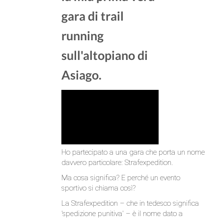
gara di trail
running
sull'altopiano di
Asiago.
Ho partecipato a una gara che porta un nome
davvero particolare: Strafexpedition.
Ma cosa significa? E perché un evento
sportivo si chiama così?
La Strafexpedition – che in tedesco significa
'spedizione punitiva' – è il nome dato a