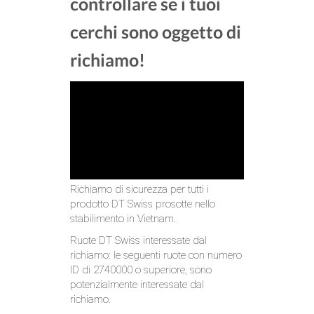
controllare se i tuoi
cerchi sono oggetto di
richiamo!
Richiamo di sicurezza per tutti i
prodotto DT Swiss prosotte nello
stabilimento in Vietnam.
Ruote DT Swiss interessate dal
richiamo: le seguenti ruote con numero
ID di 2740000 o superiore, sono
potenzialmente interessate dal
richiamo.