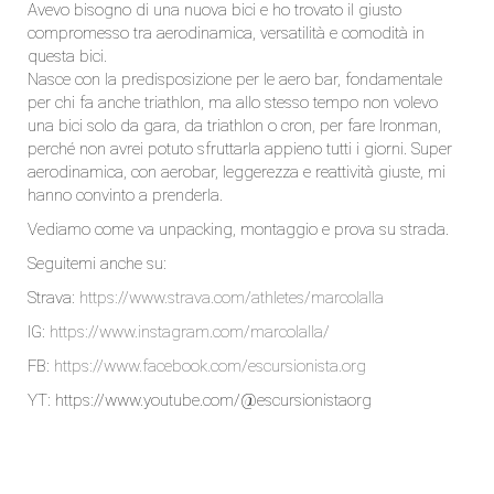
Avevo bisogno di una nuova bici e ho trovato il giusto
compromesso tra aerodinamica, versatilità e comodità in
questa bici.
Nasce con la predisposizione per le aero bar, fondamentale
per chi fa anche triathlon, ma allo stesso tempo non volevo
una bici solo da gara, da triathlon o cron, per fare Ironman,
perché non avrei potuto sfruttarla appieno tutti i giorni. Super
aerodinamica, con aerobar, leggerezza e reattività giuste, mi
hanno convinto a prenderla.
Vediamo come va unpacking, montaggio e prova su strada.
Seguitemi anche su:
Strava:
https://www.strava.com/athletes/marcolalla
IG:
https://www.instagram.com/marcolalla/
FB:
https://www.facebook.com/escursionista.org
YT:
https://www.youtube.com/@escursionistaorg