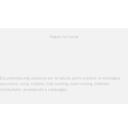
Seguici sui social
Escursionista.org: passione per la natura, sport outdoor, la montagna,
escursioni, corsa, ciclismo, trail running, road running, triathlon,
cicloturismo, arrampicata e campeggio.