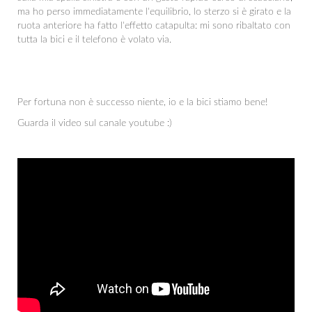
ma ho perso immediatamente l'equilibrio, lo sterzo si è girato e la
ruota anteriore ha fatto l'effetto catapulta: mi sono ribaltato con
tutta la bici e il telefono è volato via.
Per fortuna non è successo niente, io e la bici stiamo bene!
Guarda il video sul canale youtube :)