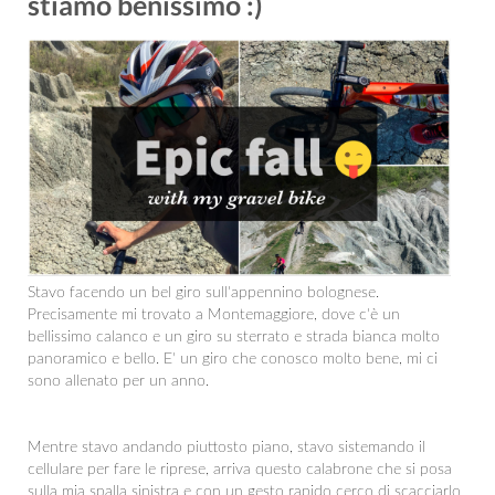
stiamo benissimo :)
Stavo facendo un bel giro sull'appennino bolognese.
Precisamente mi trovato a Montemaggiore, dove c'è un
bellissimo calanco e un giro su sterrato e strada bianca molto
panoramico e bello. E' un giro che conosco molto bene, mi ci
sono allenato per un anno.
Mentre stavo andando piuttosto piano, stavo sistemando il
cellulare per fare le riprese, arriva questo calabrone che si posa
sulla mia spalla sinistra e con un gesto rapido cerco di scacciarlo,