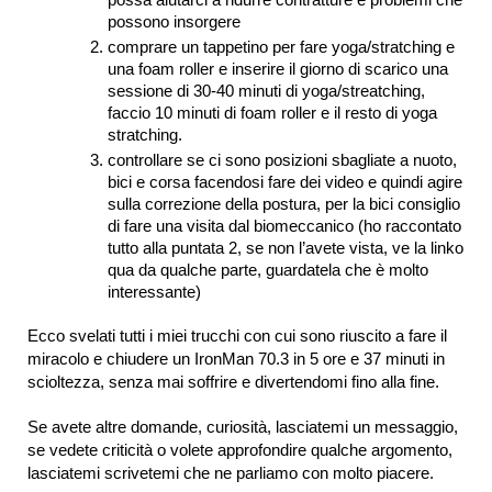
possa aiutarci a ridurre contratture e problemi che
possono insorgere
comprare un tappetino per fare yoga/stratching e
una foam roller e inserire il giorno di scarico una
sessione di 30-40 minuti di yoga/streatching,
faccio 10 minuti di foam roller e il resto di yoga
stratching.
controllare se ci sono posizioni sbagliate a nuoto,
bici e corsa facendosi fare dei video e quindi agire
sulla correzione della postura, per la bici consiglio
di fare una visita dal biomeccanico (ho raccontato
tutto alla puntata 2, se non l’avete vista, ve la linko
qua da qualche parte, guardatela che è molto
interessante)
Ecco svelati tutti i miei trucchi con cui sono riuscito a fare il
miracolo e chiudere un IronMan 70.3 in 5 ore e 37 minuti in
scioltezza, senza mai soffrire e divertendomi fino alla fine.
Se avete altre domande, curiosità, lasciatemi un messaggio,
se vedete criticità o volete approfondire qualche argomento,
lasciatemi scrivetemi che ne parliamo con molto piacere.