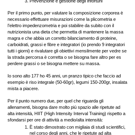
Prevenzione e gestione degli infortuni
Per il primo punto, per valutare la composizione corporea è
necessario effettuare misurazioni come la plicometria e
l’elettro impedenzometria e poi stabilire da subito con il
nutrizionista una dieta che permetta di mantenere la massa
magra e che abbia un corretto bilanciamento di proteine,
carboidrati, grassi e fibre e integratori (io prendo 9 integratori
tutti i giorni) e rivalutare gli obiettivi mensilmente per vedre se
la strada percorsa è corretta o se bisogna fare altro per es
perdere grassi o se bisogna mettere su massa.
Io sono alto 177 ho 45 anni, un pranzo tipico che faccio ad
esempio è riso integrale (50-60gr), legumi 150-200gr, insalata
mista a piacere.
Per il punto numero due, per quel che riguarda gli
allenamenti, bisogna dare molto piú spazio alle ripetute ad
alta intensità, HIIT (High Intensity Interval Training) rispetto a
sfondarsi per ore di attività a medio/alta intensità:
È stato dimostrato con migliaia di studi scientifici,
nel corso degli anni, che le ripetute ad alta