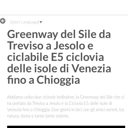
Select Language
▼
Greenway del Sile da
Treviso a Jesolo e
ciclabile E5 ciclovia
delle isole di Venezia
fino a Chioggia
Abbiamo unito due ciclovie bellissime, la Greenway del Sile che ci
ha portato da Treviso a Jesolo e la Ciclovia E5 delle isole di
Venezia fino a Chioggia. Due giorni in bici con gli amici veneti, tra
natura, storia e tante tante osterie.