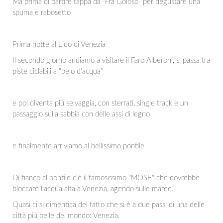
Ma prima di partire tappa da "Fra Goloso" per degustare una
spuma e rabosetto
Prima notte al Lido di Venezia
Il secondo giorno andiamo a visitare il Faro Alberoni, si passa tra
piste ciclabili a "pelo d'acqua"
e poi diventa più selvaggia, con sterrati, single track e un
passaggio sulla sabbia con delle assi di legno
e finalmente arriviamo al bellissimo pontile
Di fianco al pontile c'è il famosissimo "MOSE" che dovrebbe
bloccare l'acqua alta a Venezia, agendo sulle maree.
Quasi ci si dimentica del fatto che si è a due passi di una delle
città più belle del mondo: Venezia.