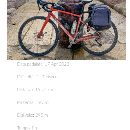
Data pedalata: 17 Apr 2022
Difficoltà: T - Turistico
Distanza:
155.0 km
Partenza:
Treviso
Dislivello: 295 m
Tempo: 8h