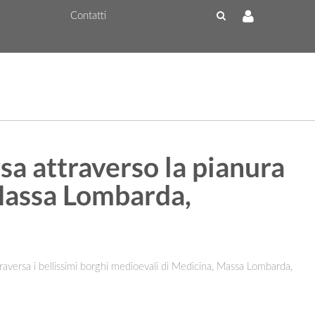
Contatti
rsa attraverso la pianura
Massa Lombarda,
traversa i bellissimi borghi medioevali di Medicina, Massa Lombarda,