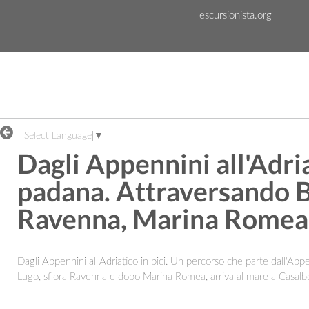
Skip to Content
escursionista.org
Select Language
▼
Dagli Appennini all'Adria
padana. Attraversando 
Ravenna, Marina Romea f
Dagli Appennini all'Adriatico in bici. Un percorso che parte dall'Ap
Lugo, sfiora Ravenna e dopo Marina Romea, arriva al mare a Casalbo