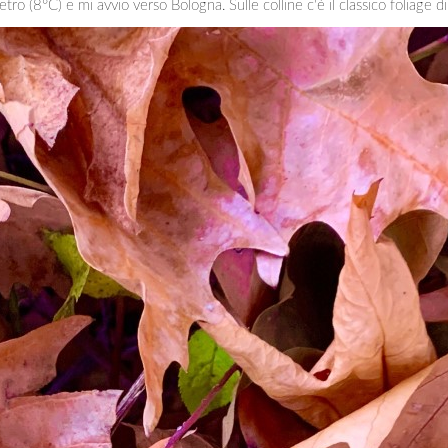
ro (8°C) e mi avvio verso Bologna. Sulle colline c'è il classico foliage 