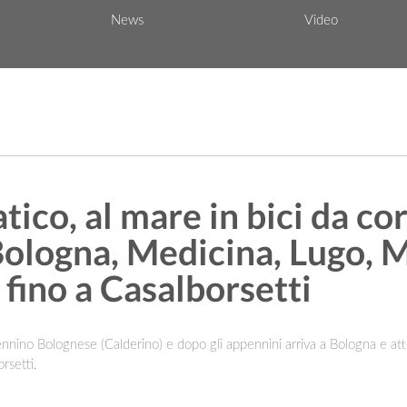
News
Video
tico, al mare in bici da co
Bologna, Medicina, Lugo, 
ino a Casalborsetti
pennino Bolognese (Calderino) e dopo gli appennini arriva a Bologna e at
rsetti.