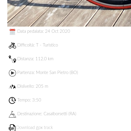
Data pedalata: 24 Oct 2020
Difficoltà: T - Turistico
Distanza:
112.0 km
Partenza:
Monte San Pietro (BO)
Dislivello: 205 m
Tempo: 3:50
Destinazione:
Casalborsetti (RA)
Download gpx track