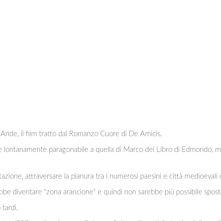
le Ande, il film tratto dal Romanzo Cuore di De Amicis.
 lontanamente paragonabile a quella di Marco del Libro di Edmondo, ma
tazione, attraversare la pianura tra i numerosi paesini e città medioevali e
be diventare "zona arancione" e quindi non sarebbe più possibile sposta
tardi.