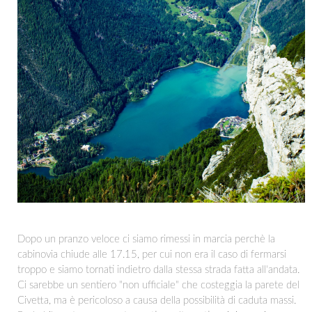
Dopo un pranzo veloce ci siamo rimessi in marcia perchè la
cabinovia chiude alle 17.15, per cui non era il caso di fermarsi
troppo e siamo tornati indietro dalla stessa strada fatta all'andata.
Ci sarebbe un sentiero "non ufficiale" che costeggia la parete del
Civetta, ma è pericoloso a causa della possibilità di caduta massi.