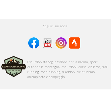
Seguici sui social
Escursionista.org: passione per la natura, sport
outdoor, la montagna, escursioni, corsa, ciclismo, trail
running, road running, triathlon, cicloturismo,
arrampicata e campeggio.