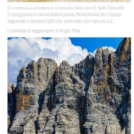
Si continua a scendere e si incrocia l'Alta via n.1 delle Dolomiti.
Costeggiamo la famossissima parete Nord/Ovest del Civetta
seguendo il sentiero 560 che conincide con l'alta via n.1.
L'obiettivo è raggiungere il rifugio Tissi.