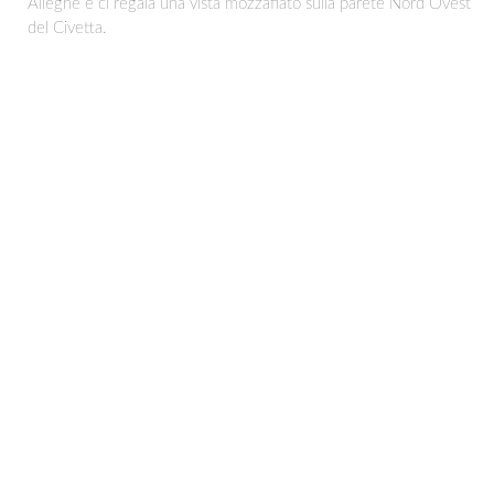
Alleghe e ci regala una vista mozzafiato sulla parete Nord Ovest
del Civetta.