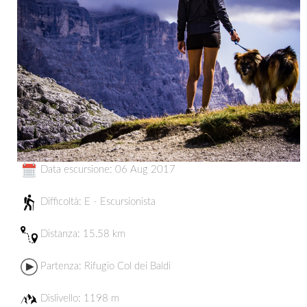
Data escursione: 06 Aug 2017
Difficoltà: E - Escursionista
Distanza:
15.58 km
Partenza:
Rifugio Col dei Baldi
Dislivello: 1198 m