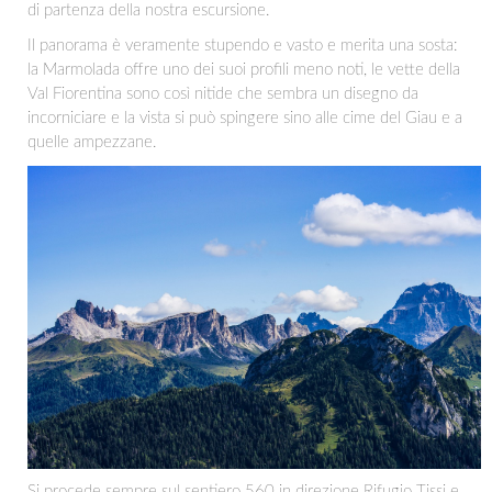
di partenza della nostra escursione.
Il panorama è veramente stupendo e vasto e merita una sosta:
la Marmolada offre uno dei suoi profili meno noti, le vette della
Val Fiorentina sono così nitide che sembra un disegno da
incorniciare e la vista si può spingere sino alle cime del Giau e a
quelle ampezzane.
Si procede sempre sul sentiero 560 in direzione Rifugio Tissi e