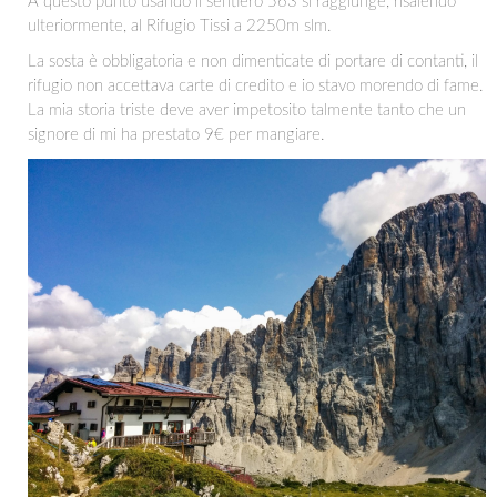
A questo punto usando il sentiero 563 si raggiunge, risalendo
ulteriormente, al Rifugio Tissi a 2250m slm.
La sosta è obbligatoria e non dimenticate di portare di contanti, il
rifugio non accettava carte di credito e io stavo morendo di fame.
La mia storia triste deve aver impetosito talmente tanto che un
signore di mi ha prestato 9€ per mangiare.