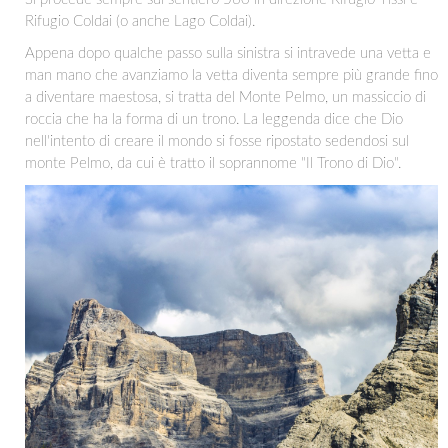
Rifugio Coldai (o anche Lago Coldai).
Appena dopo qualche passo sulla sinistra si intravede una vetta e
man mano che avanziamo la vetta diventa sempre più grande fino
a diventare maestosa, si tratta del Monte Pelmo, un massiccio di
roccia che ha la forma di un trono. La leggenda dice che Dio
nell'intento di creare il mondo si fosse ripostato sedendosi sul
monte Pelmo, da cui è tratto il soprannome "Il Trono di Dio".