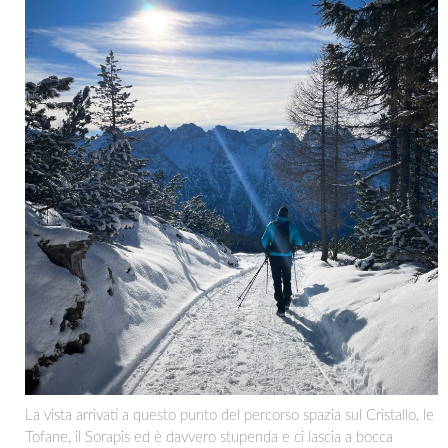
La vista arrivati a questo punto del percorso spazia sul Cristallo, le
Tofane, il Sorapis ed è davvero stupenda e ci lascia a bocca