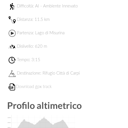
Difficoltà: AI - Ambiente Innevato
Distanza:
11.5 km
Partenza:
Lago di Misurina
Dislivello: 620 m
Tempo: 3:15
Destinazione:
Rifugio Città di Carpi
Download gpx track
Profilo altimetrico