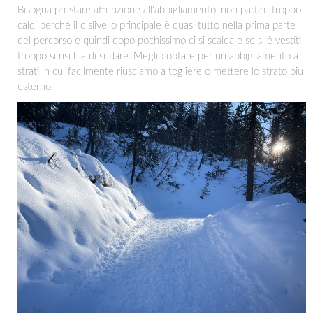
Bisogna prestare attenzione all'abbigliamento, non partire troppo
caldi perché il dislivello principale è quasi tutto nella prima parte
del percorso e quindi dopo pochissimo ci si scalda e se si è vestiti
troppo si rischia di sudare. Meglio optare per un abbigliamento a
strati in cui facilmente riusciamo a togliere o mettere lo strato più
esterno.