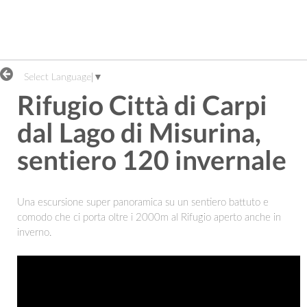
Select Language
▼
Rifugio Città di Carpi
dal Lago di Misurina,
sentiero 120 invernale
Una escursione super panoramica su un sentiero battuto e
comodo che ci porta oltre i 2000m al Rifugio aperto anche in
inverno.