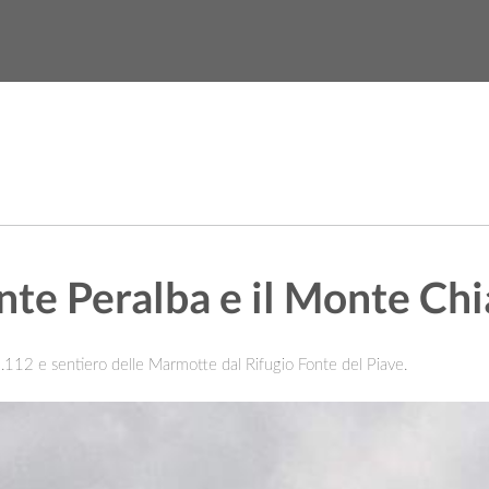
org
News
Video
onte Peralba e il Monte Ch
n.112 e sentiero delle Marmotte dal Rifugio Fonte del Piave.