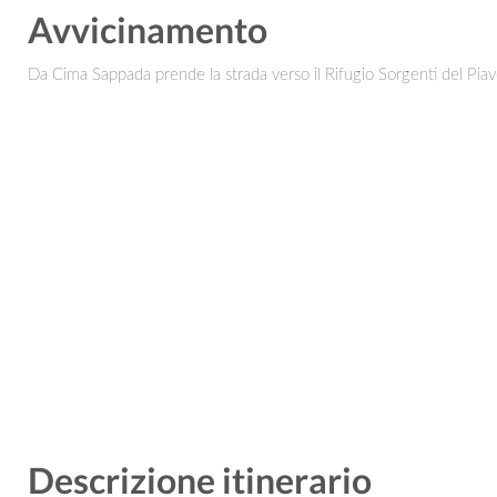
Avvicinamento
Da Cima Sappada prende la strada verso il Rifugio Sorgenti del Piave,
Descrizione itinerario