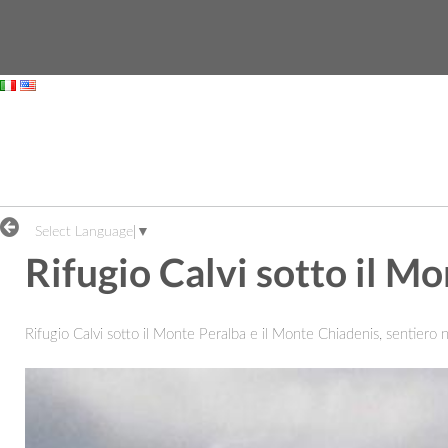
Skip to Content
escursionista.
Select Language
▼
Rifugio Calvi sotto il M
Rifugio Calvi sotto il Monte Peralba e il Monte Chiadenis, sentiero 