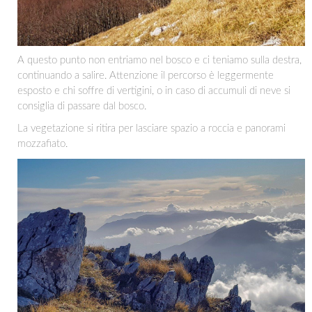
A questo punto non entriamo nel bosco e ci teniamo sulla destra,
continuando a salire. Attenzione il percorso è leggermente
esposto e chi soffre di vertigini, o in caso di accumuli di neve si
consiglia di passare dal bosco.
La vegetazione si ritira per lasciare spazio a roccia e panorami
mozzafiato.