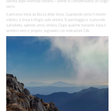
sannita dopo divenuta romana. I sanniti lo consideravano un luogo
sacro.
Il percorso inizia da Bocca della Selva. Guardando verso il monte
miletto, si trova il rifugio sulla sinistra. Si parcheggia e si procede
sull'asfalto, salendo verso sinistra. Dopo qualche tornante inizia il
sentiero vero e proprio, segnalato con indicazioni CAI.