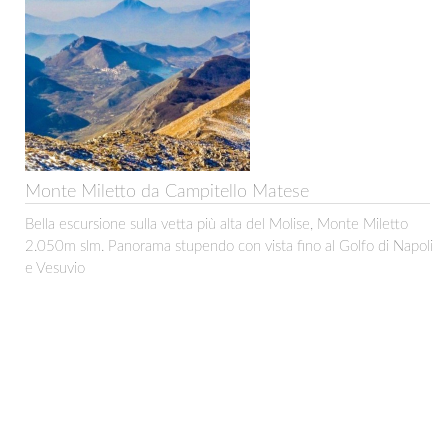
Monte Miletto da Campitello Matese
Bella escursione sulla vetta più alta del Molise, Monte Miletto
2.050m slm. Panorama stupendo con vista fino al Golfo di Napoli
e Vesuvio