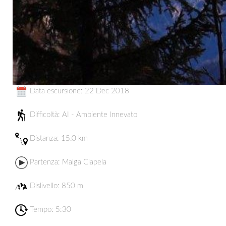
Data escursione: 22 Dec 2018
Difficoltà: AI - Ambiente Innevato
Distanza:
15.0 km
Partenza:
Malga Ciapela
Dislivello: 850 m
Tempo: 5:30