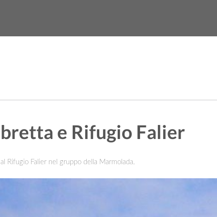
org
News
Video
retta e Rifugio Falier
al Rifugio Falier nel gruppo della Marmolada.