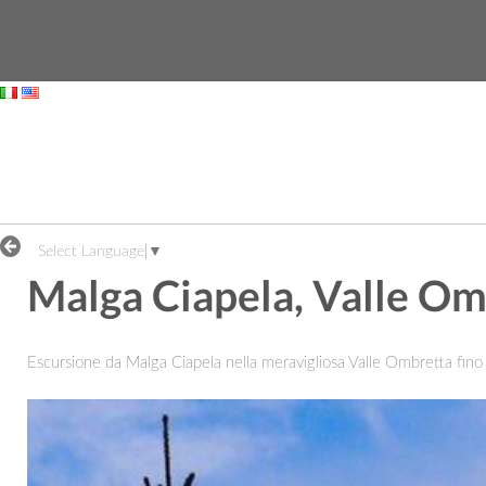
Skip to Content
escursionista.
Select Language
▼
Malga Ciapela, Valle Omb
Escursione da Malga Ciapela nella meravigliosa Valle Ombretta fino 