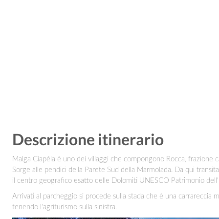
Descrizione itinerario
Malga Ciapéla è uno dei villaggi che compongono Rocca, frazione c
Sorge alle pendici della Parete Sud della Marmolada. Da qui transita
il centro geografico esatto delle Dolomiti UNESCO Patrimonio dell
Arrivati al parcheggio si procede sulla stada che è una carrareccia m
tenendo l'agriturismo sulla sinistra.