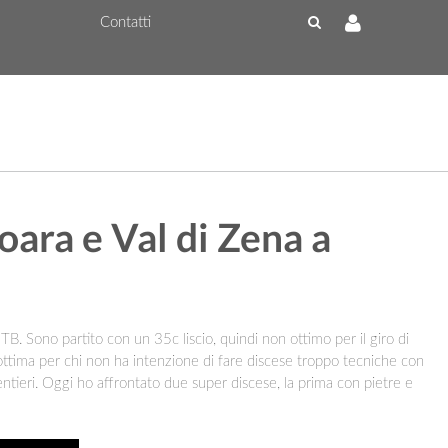
Contatti
oara e Val di Zena a
TB. Sono partito con un 35c liscio, quindi non ottimo per il giro di
 è ottima per chi non ha intenzione di fare discese troppo tecniche con
entieri. Oggi ho affrontato due super discese, la prima con pietre e