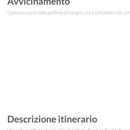
Avvicinamento
Il percorso parte dalla periferia di bologna, ma si può partire dal cen
Descrizione itinerario