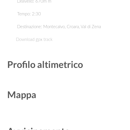
Dislivello: 670m m
Tempo: 2:30
Destinazione:
Montecalvo, Croara, Val di Zena
Download gpx track
Profilo altimetrico
Mappa