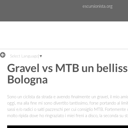
Skip to Content
escursionista.org
Select Language
▼
Gravel vs MTB un belliss
Bologna
Sono un ciclista da strada e avendo finalmente un gravel, il mio amic
oggi, ma alla fine mi sono divertito tantissimo, forse portando al li
sassi e/o radici o salti pazzeschi per cui consiglio MTB. Fortemente 
molto ripida dove ho ringraziato i miei freni a disco, la seconda su 