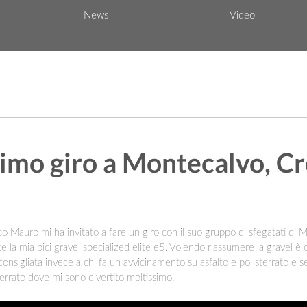
News
Video
imo giro a Montecalvo, Cr
o Mauro mi ha invitato a fare un giro con il suo gruppo di sfegatati di M
mite la mia bici gravel specialized elite e5. Volendo riassumere la gravel
consigliata invece a chi fa un avvicinamento su asfalto e poi sterrato e s
sterrato dove mi sono divertito moltissimo.