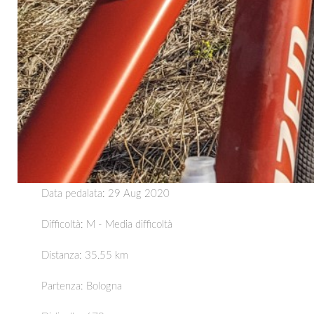
Data pedalata: 29 Aug 2020
Difficoltà: M - Media difficoltà
Distanza:
35.55 km
Partenza:
Bologna