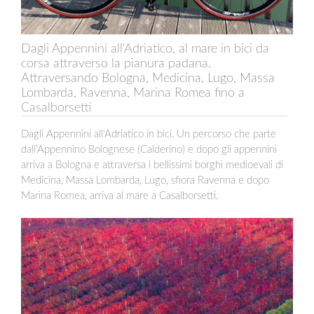
Dagli Appennini all'Adriatico, al mare in bici da
corsa attraverso la pianura padana.
Attraversando Bologna, Medicina, Lugo, Massa
Lombarda, Ravenna, Marina Romea fino a
Casalborsetti
Dagli Appennini all'Adriatico in bici. Un percorso che parte
dall'Appennino Bolognese (Calderino) e dopo gli appennini
arriva a Bologna e attraversa i bellissimi borghi medioevali di
Medicina, Massa Lombarda, Lugo, sfiora Ravenna e dopo
Marina Romea, arriva al mare a Casalborsetti.