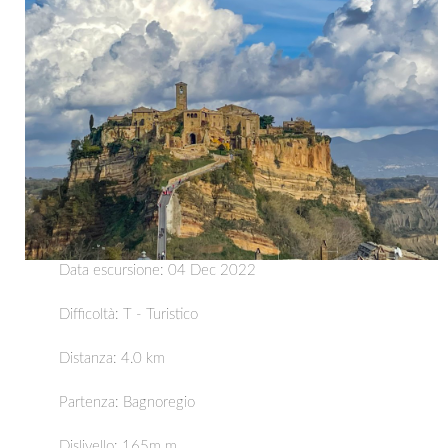
Data escursione: 04 Dec 2022
Difficoltà: T - Turistico
Distanza:
4.0 km
Partenza:
Bagnoregio
Dislivello: 165m m