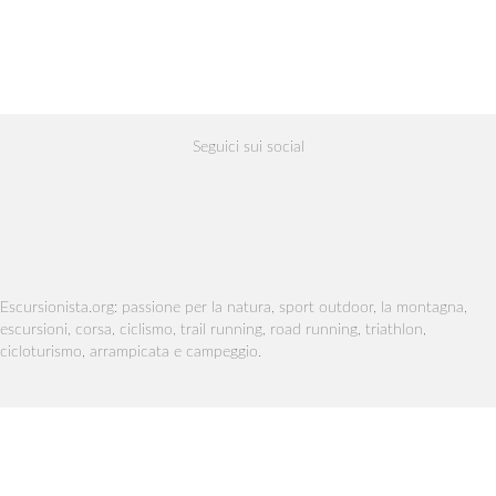
Seguici sui social
Escursionista.org: passione per la natura, sport outdoor, la montagna,
escursioni, corsa, ciclismo, trail running, road running, triathlon,
cicloturismo, arrampicata e campeggio.