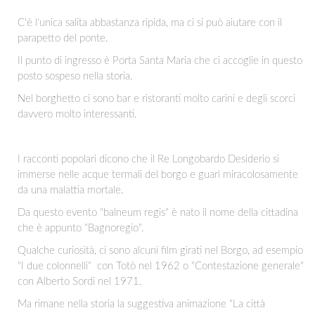
C'è l'unica salita abbastanza ripida, ma ci si può aiutare con il
parapetto del ponte.
Il punto di ingresso è Porta Santa Maria che ci accoglie in questo
posto sospeso nella storia.
Nel borghetto ci sono bar e ristoranti molto carini e degli scorci
davvero molto interessanti.
I racconti popolari dicono che il Re Longobardo Desiderio si
immerse nelle acque termali del borgo e guarì miracolosamente
da una malattia mortale.
Da questo evento "balneum regis" è nato il nome della cittadina
che è appunto "Bagnoregio".
Qualche curiosità, ci sono alcuni film girati nel Borgo, ad esempio
"I due colonnelli" con Totò nel 1962 o "Contestazione generale"
con Alberto Sordi nel 1971.
Ma rimane nella storia la suggestiva animazione "La città