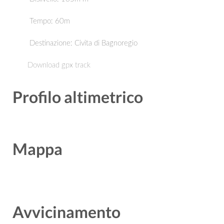
Tempo: 60m
Destinazione:
Civita di Bagnoregio
Download gpx track
Profilo altimetrico
Mappa
Avvicinamento